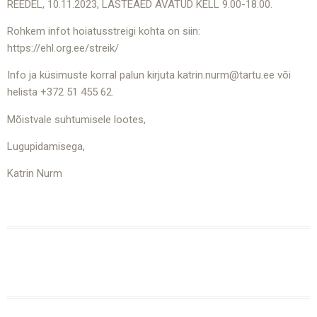
REEDEL, 10.11.2023, LASTEAED AVATUD KELL 9.00-18.00.
Rohkem infot hoiatusstreigi kohta on siin:
https://ehl.org.ee/streik/
Info ja küsimuste korral palun kirjuta katrin.nurm@tartu.ee või
helista +372 51 455 62.
Mõistvale suhtumisele lootes,
Lugupidamisega,
Katrin Nurm