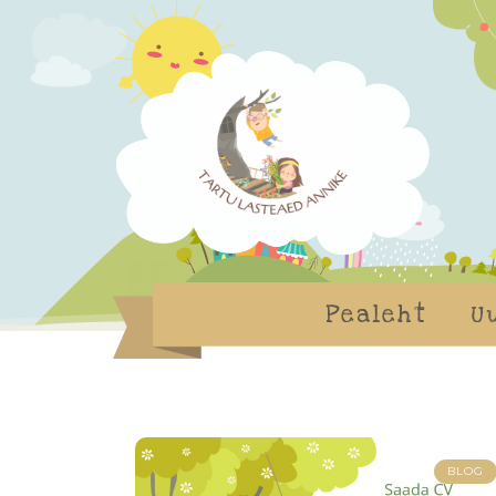
Pealeht
U
BLOG