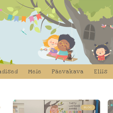
udised
Meie
Päevakava
Eliis
BLOG