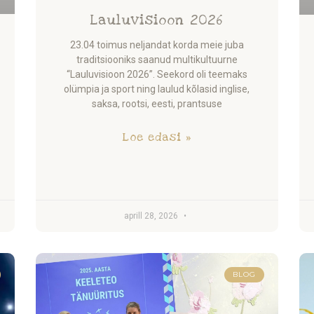
Lauluvisioon 2026
23.04 toimus neljandat korda meie juba
traditsiooniks saanud multikultuurne
“Lauluvisioon 2026”. Seekord oli teemaks
olümpia ja sport ning laulud kõlasid inglise,
saksa, rootsi, eesti, prantsuse
Loe edasi »
aprill 28, 2026
BLOG