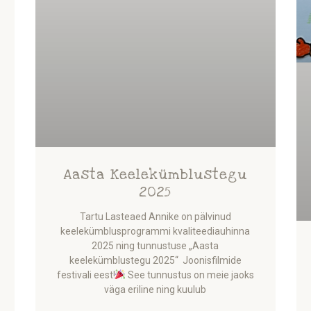
Aasta Keelekümblustegu
2025
Tartu Lasteaed Annike on pälvinud
keelekümblusprogrammi kvaliteediauhinna
2025 ning tunnustuse „Aasta
keelekümblustegu 2025“ Joonisfilmide
festivali eest!
See tunnustus on meie jaoks
väga eriline ning kuulub