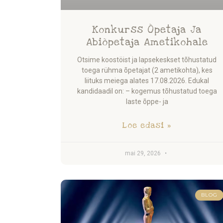
Konkurss Õpetaja Ja
Abiõpetaja Ametikohale
Otsime koostöist ja lapsekeskset tõhustatud
toega rühma õpetajat (2 ametikohta), kes
liituks meiega alates 17.08.2026. Edukal
kandidaadil on: – kogemus tõhustatud toega
laste õppe- ja
Loe edasi »
mai 29, 2026
BLOG