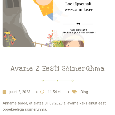
Avame 2 Eesti Sõimerühma
juuni 2, 2023
11:54 e.l.
Blog
Anname teada, et alates 01.09.2023.a. avame kaks ainult eesti
õppekeelega sõimerühma.