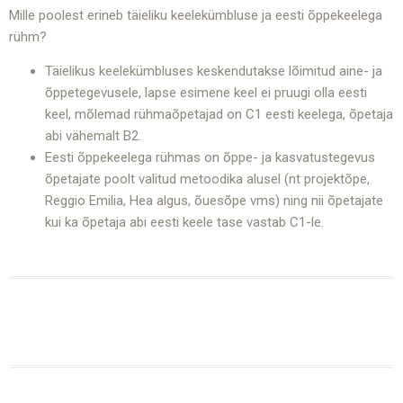
Mille poolest erineb täieliku keelekümbluse ja eesti õppekeelega
rühm?
Täielikus keelekümbluses keskendutakse lõimitud aine- ja
õppetegevusele, lapse esimene keel ei pruugi olla eesti
keel, mõlemad rühmaõpetajad on C1 eesti keelega, õpetaja
abi vähemalt B2.
Eesti õppekeelega rühmas on õppe- ja kasvatustegevus
õpetajate poolt valitud metoodika alusel (nt projektõpe,
Reggio Emilia, Hea algus, õuesõpe vms) ning nii õpetajate
kui ka õpetaja abi eesti keele tase vastab C1-le.