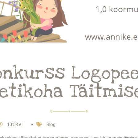
onkurss Logopee
etikoha Täitmis
10:58 e.l.
Blog
ekeskset tõhustatud toega rühma logopeedi, kes liituks meie tiimiga