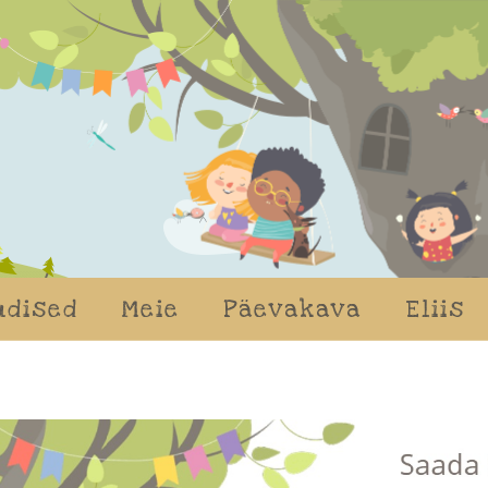
udised
Meie
Päevakava
Eliis