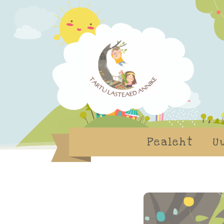
Pealeht
U