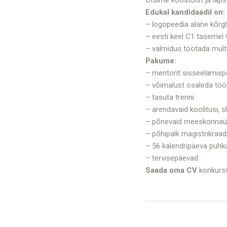
Edukal kandidaadil on:
– logopeedia alane kõrg
– eesti keel C1 tasemel
– valmidus töötada multi
Pakume:
– mentorit sisseelamisp
– võimalust osaleda tö
– tasuta trenni
– arendavaid koolitusi, s
– põnevaid meeskonnaür
– põhipalk magistrikraad
– 56 kalendripäeva puhk
– tervisepäevad
Saada oma CV
konkurss