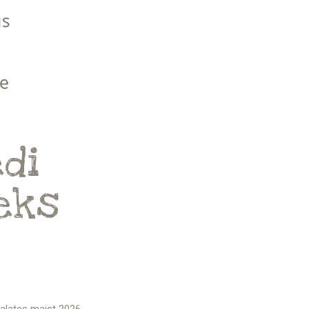
di
eks
 alates maist 2026.