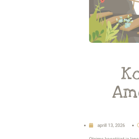
K
Am
aprill 13, 2026
Otsime koostöist ja laps