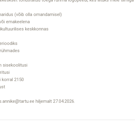
haridus (võib olla omandamisel)
 või emakeelena
kultuurilises keskkonnas
erioodiks
örühmades
h sisekoolitusi
itusi
i korral 2150
ust
.annike@tartu.ee hiljemalt 27.04.2026.