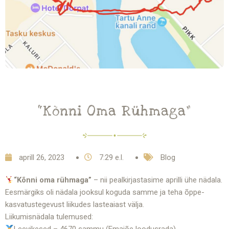
“Kõnni Oma Rühmaga”
aprill 26, 2023
7:29 e.l.
Blog
“Kõnni oma rühmaga”
– nii pealkirjastasime aprilli ühe nädala.
Eesmärgiks oli nädala jooksul koguda samme ja teha õppe-
kasvatustegevust liikudes lasteaiast välja.
Liikumisnädala tulemused: