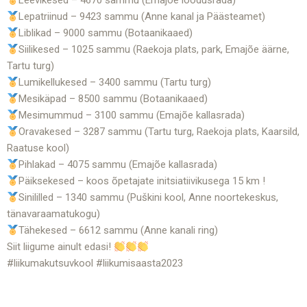
Leevikesed – 4670 sammu (Emajõe loodusrada)
Lepatriinud – 9423 sammu (Anne kanal ja Päästeamet)
Liblikad – 9000 sammu (Botaanikaaed)
Siilikesed – 1025 sammu (Raekoja plats, park, Emajõe äärne,
Tartu turg)
Lumikellukesed – 3400 sammu (Tartu turg)
Mesikäpad – 8500 sammu (Botaanikaaed)
Mesimummud – 3100 sammu (Emajõe kallasrada)
Oravakesed – 3287 sammu (Tartu turg, Raekoja plats, Kaarsild,
Raatuse kool)
Pihlakad – 4075 sammu (Emajõe kallasrada)
Päiksekesed – koos õpetajate initsiatiivikusega 15 km !
Sinililled – 1340 sammu (Puškini kool, Anne noortekeskus,
tänavaraamatukogu)
Tähekesed – 6612 sammu (Anne kanali ring)
Siit liigume ainult edasi!
#liikumakutsuvkool #liikumisaasta2023