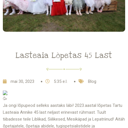
Lasteaia Lõpetas 45 Last
mai 30, 2023
5:35 e.l.
Blog
Ja ongi lõpupeod selleks aastaks läbi! 2023.aastal lõpetas Tartu
Lasteaia Annike 45 last neljast erinevast rühmast. Tuult
tiibadesse teile Liblikad, Siilikesed, Mesikäpad ja Lepatriinud! Aitäh
õpetajatele, õpetaja abidele, tugispetsialistidele ja