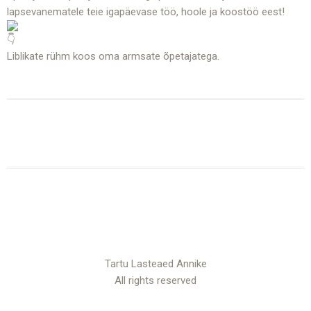
lapsevanematele teie igapäevase töö, hoole ja koostöö eest!
Liblikate rühm koos oma armsate õpetajatega.
Tartu Lasteaed Annike
All rights reserved