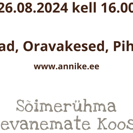
Sõimerühma
sevanemate Koos