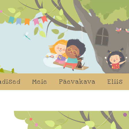
udised
Meie
Päevakava
Eliis