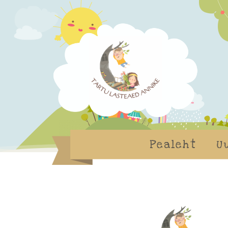
Pealeht
U