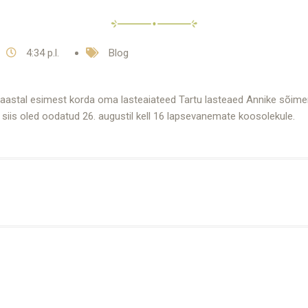
4:34 p.l.
Blog
l aastal esimest korda oma lasteaiateed Tartu lasteaed Annike sõim
, siis oled oodatud 26. augustil kell 16 lapsevanemate koosolekule.