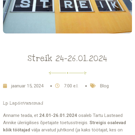
Streik 24-26.01.2024
jaanuar 15, 2024
7:00 e.l.
Blog
Lp Lapsevanemad
Anname teada, et
24.01-26.01.2024
osaleb Tartu Lasteaed
Annike üleriigilises õpetajate toetusstreigis.
Streigis osalevad
kõik töötajad
välja arvatud juhtkond (ja kaks töötajat, kes on