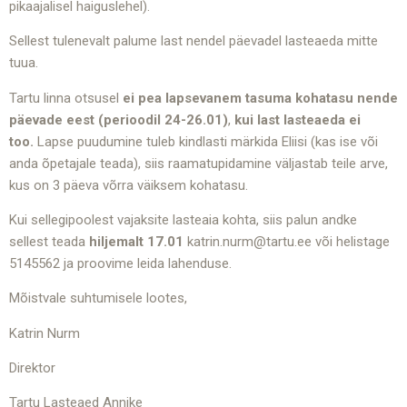
pikaajalisel haiguslehel).
Sellest tulenevalt palume last nendel päevadel lasteaeda mitte
tuua.
Tartu linna otsusel
ei pea lapsevanem tasuma kohatasu nende
päevade eest (perioodil 24-26.01)
,
kui last lasteaeda ei
too.
Lapse puudumine tuleb kindlasti märkida Eliisi (kas ise või
anda õpetajale teada), siis raamatupidamine väljastab teile arve,
kus on 3 päeva võrra väiksem kohatasu.
Kui sellegipoolest vajaksite lasteaia kohta, siis palun andke
sellest teada
hiljemalt 17.01
katrin.nurm@tartu.ee
või helistage
5145562 ja proovime leida lahenduse.
Mõistvale suhtumisele lootes,
Katrin Nurm
Direktor
Tartu Lasteaed Annike