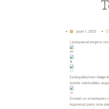
T
juuni 1, 2023
Lastepäeval kingime oma
Eeskujuliikumise
Valge õ
lastele väärtuslikku aeg
Emadel on emadepäev, is
kujunenud päris oma päe