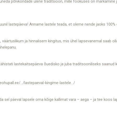
ujuneda põlvkondade ülene traditsioon, mille fookuses on märkamine 
uunil lastepäeva! Anname lastele teada, et oleme nende jaoks 100%
väärtuslikum ja hinnalisem kingitus, mis ühel lapsevanemal saab ol
ähelepanu.
ähistati lastekaitsepäeva õuedisko ja juba traditsooniliseks saanud 
geohupall.ee/…/lastepaeval-kingime-lastele…/
 sel päeval lapsele oma kõige kallimat vara – aega – ja tee koos la