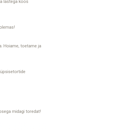
ja lastega koos
 olemas!
la. Hoiame, toetame ja
küpsisetortide
psega midagi toredat!