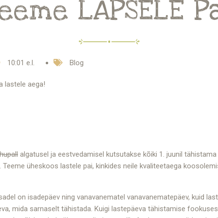
eeme LAPSELE P
10:01 e.l.
Blog
 lastele aega!
hupall
algatusel ja eestvedamisel kutsutakse kõiki 1. juunil tähistama
a. Teeme üheskoos lastele pai, kinkides neile kvaliteetaega koosolem
adel on isadepäev ning vanavanematel vanavanematepäev, kuid laste 
va, mida sarnaselt tähistada. Kuigi lastepäeva tähistamise fookuses