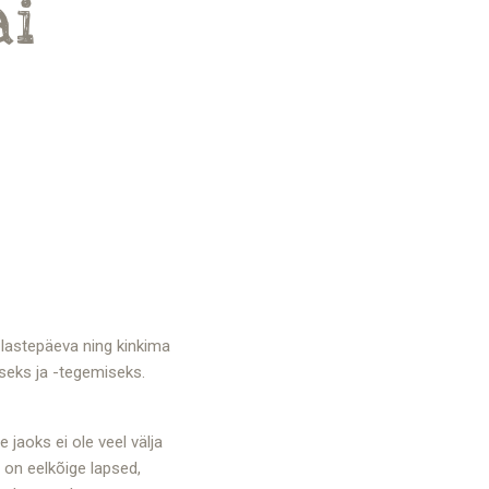
ai
 lastepäeva ning kinkima
iseks ja -tegemiseks.
jaoks ei ole veel välja
 on eelkõige lapsed,