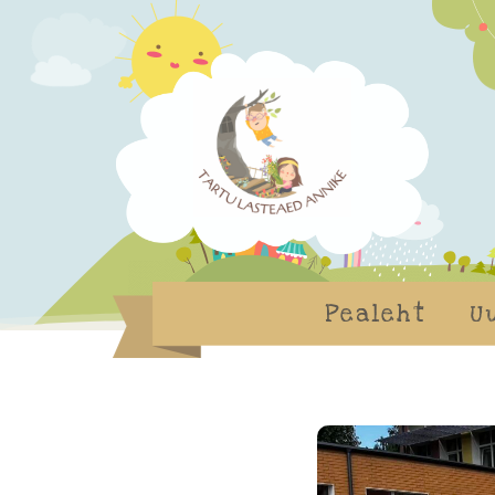
Pealeht
U