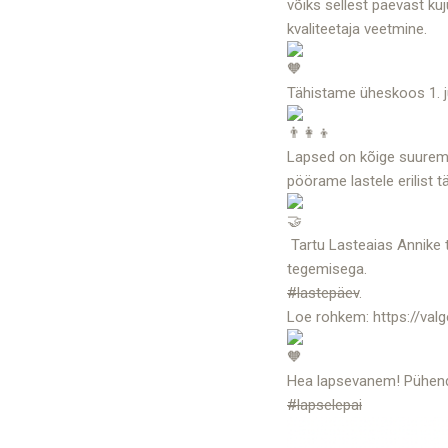
võiks sellest päevast k
kvaliteetaja veetmine.
Tähistame üheskoos 1. j
Lapsed on kõige suurem, 
pöörame lastele erilist t
Tartu Lasteaias Annike t
tegemisega.
#lastepäev
.
Loe rohkem:
https://val
Hea lapsevanem! Pühenda
#lapselepai