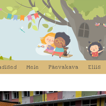
udised
Meie
Päevakava
Eliis