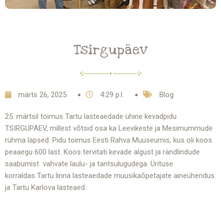
Tsirgupäev
märts 26, 2025
4:29 p.l.
Blog
25. märtsil toimus Tartu lasteaedade ühine kevadpidu
TSIRGUPÄEV, millest võtsid osa ka Leevikeste ja Mesimummude
rühma lapsed. Pidu toimus Eesti Rahva Muuseumis, kus oli koos
peaaegu 600 last. Koos tervitati kevade algust ja rändlindude
saabumist vahvate laulu- ja tantsulugudega. Ürituse
korraldas Tartu linna lasteaedade muusikaõpetajate aineühendus
ja Tartu Karlova lasteaed.