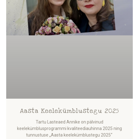
Aasta Keelekümblustegu 2025
Tartu Lasteaed Annike on pälvinud
keelekümblusprogrammi kvaliteediauhinna 2025 ning
tunnustuse „Aasta keelekümblustegu 2025“