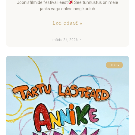
Joonisfilmide festivali eest!
See tunnustus on meie
jaoks väga eriline ning kuulub
Loe edasi »
märts 24, 2026
BLOG