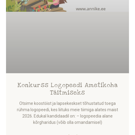
Konkurss Logopeedi Ametikoha
Täitmiseks
Otsime koostöist ja lapsekeskset tõhustatud toega
rühma logopeedi, kes liituks meie tiimiga alates maist
2026. Edukal kandidaadil on: – logopeedia alane
kõrgharidus (võib olla omandamisel)