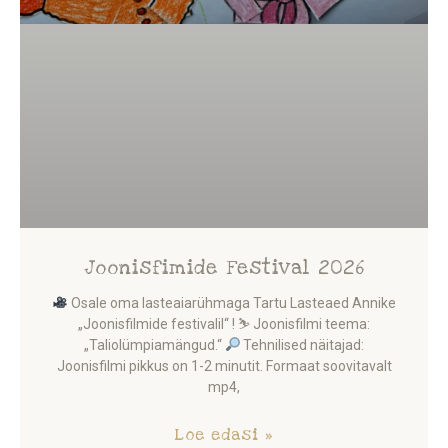
Joonisfimide Festival 2026
Osale oma lasteaiarühmaga Tartu Lasteaed Annike
„Joonisfilmide festivalil“ ! ⛷
Joonisfilmi teema:
„Taliolümpiamängud.“
Tehnilised näitajad:
Joonisfilmi pikkus on 1-2 minutit. Formaat soovitavalt
mp4,
Loe edasi »