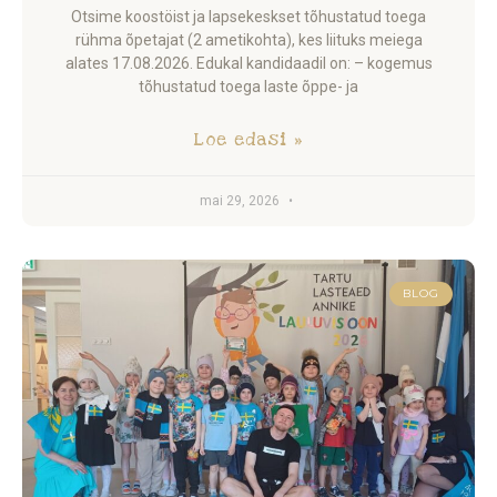
Otsime koostöist ja lapsekeskset tõhustatud toega
rühma õpetajat (2 ametikohta), kes liituks meiega
alates 17.08.2026. Edukal kandidaadil on: – kogemus
tõhustatud toega laste õppe- ja
Loe edasi »
mai 29, 2026
BLOG