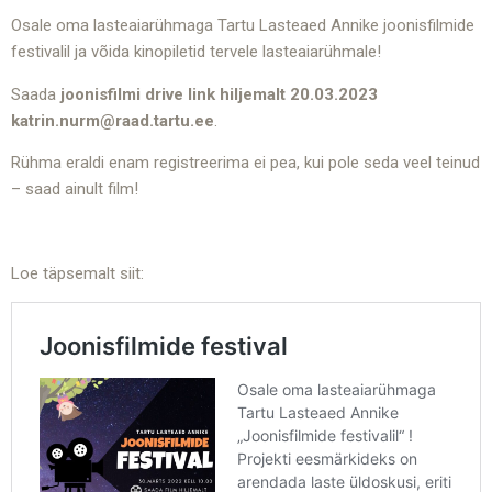
Osale oma lasteaiarühmaga Tartu Lasteaed Annike joonisfilmide
festivalil ja võida kinopiletid tervele lasteaiarühmale!
Saada
joonisfilmi drive link hiljemalt 20.03.2023
katrin.nurm@raad.tartu.ee
.
Rühma eraldi enam registreerima ei pea, kui pole seda veel teinud
– saad ainult film!
Loe täpsemalt siit: